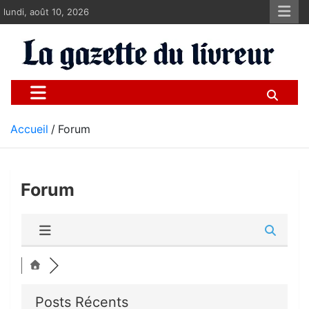
Aller
lundi, août 10, 2026
au
contenu
La gazette du livreur
Pour les livreurs Uber, Deliveroo et les autres
Accueil
Forum
Forum
Posts Récents