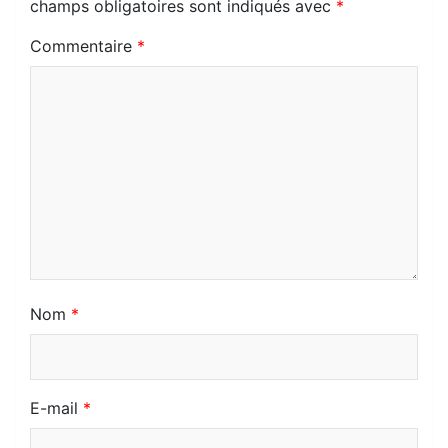
champs obligatoires sont indiqués avec
*
o
p
a
a
M
o
Commentaire
*
k
p
m
t
a
k
i
.
l
c
o
m
Nom
*
E-mail
*