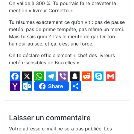
On valide à 300 %. Tu pourrais faire breveter la
mention « livreur Cornetto ».
Tu résumes exactement ce qu’on vit : pas de pause
météo, pas de prime tempête, pas même un merci.
Mais tu sais quoi ? T’as le mérite de garder ton
humour au sec, et ça, c’est une force.
On te déclare officiellement « chef des livreurs
météo-sensibles de Bruxelles ».
F
X
W
T
V
S
R
S
G
Share
a
h
e
i
n
e
k
m
Y
O
S
c
a
l
b
a
d
y
a
a
u
h
e
t
e
e
p
d
p
i
h
t
a
Laisser un commentaire
b
s
g
r
c
i
e
l
o
l
r
Votre adresse e-mail ne sera pas publiée.
Les
o
A
r
h
t
o
o
e