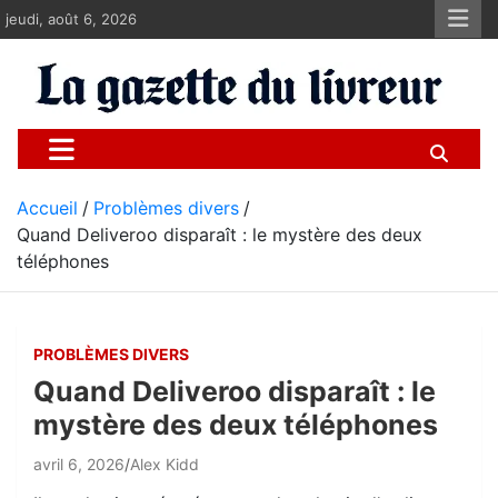
Aller
jeudi, août 6, 2026
au
contenu
La gazette du livreur
Pour les livreurs Uber, Deliveroo et les autres
Accueil
Problèmes divers
Quand Deliveroo disparaît : le mystère des deux
téléphones
PROBLÈMES DIVERS
Quand Deliveroo disparaît : le
mystère des deux téléphones
avril 6, 2026
Alex Kidd