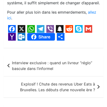
système, il suffit simplement de changer d’appareil.
Pour aller plus loin dans les emmerdements,
allez
ici
.
F
X
W
T
V
S
R
S
G
Share
a
h
e
i
n
e
k
m
Y
O
S
c
a
l
b
a
d
y
a
a
u
h
e
t
e
e
p
d
p
i
Navigation
h
t
a
Interview exclusive : quand un livreur “réglo”
b
s
g
r
c
i
e
l
o
l
r
de
bascule dans l’informel
o
A
r
h
t
o
o
e
l’article
o
p
a
a
M
o
Explosif ! Chute des revenus Uber Eats à
k
p
m
t
a
k
Bruxelles. Les débuts d’une nouvelle ère ?
i
.
l
c