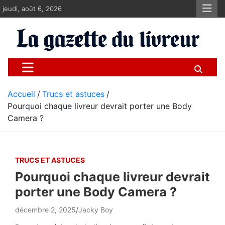
Aller
jeudi, août 6, 2026
au
contenu
La gazette du livreur
Pour les livreurs Uber, Deliveroo et les autres
Accueil
Trucs et astuces
Pourquoi chaque livreur devrait porter une Body
Camera ?
TRUCS ET ASTUCES
Pourquoi chaque livreur devrait
porter une Body Camera ?
décembre 2, 2025
Jacky Boy