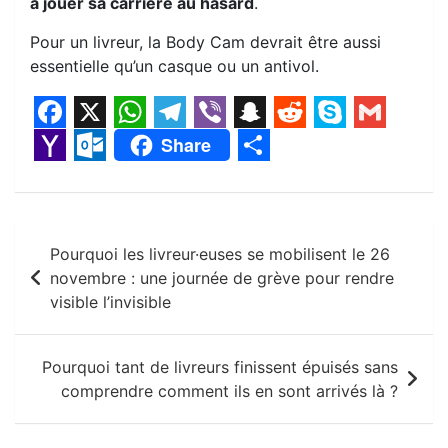
à jouer sa carrière au hasard
.
Pour un livreur, la Body Cam devrait être aussi
essentielle qu’un casque ou un antivol.
F
X
W
T
V
S
R
S
G
Share
a
h
e
i
n
e
k
m
Y
O
S
c
a
l
b
a
d
y
a
a
u
h
e
t
e
e
p
d
p
i
Navigation
h
t
a
Pourquoi les livreur·euses se mobilisent le 26
b
s
g
r
c
i
e
l
o
l
r
de
novembre : une journée de grève pour rendre
o
A
r
h
t
o
o
e
visible l’invisible
l’article
o
p
a
a
M
o
k
p
m
t
a
k
Pourquoi tant de livreurs finissent épuisés sans
i
comprendre comment ils en sont arrivés là ?
.
l
c