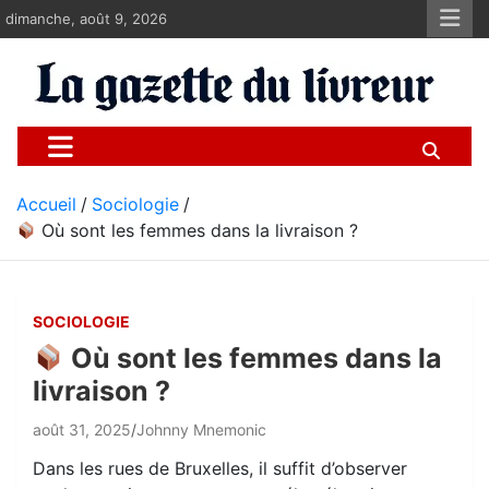
Aller
dimanche, août 9, 2026
au
contenu
La gazette du livreur
Pour les livreurs Uber, Deliveroo et les autres
Accueil
Sociologie
Où sont les femmes dans la livraison ?
SOCIOLOGIE
Où sont les femmes dans la
livraison ?
août 31, 2025
Johnny Mnemonic
Dans les rues de Bruxelles, il suffit d’observer