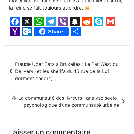
masculine. Et dans ce business où le client est roi,
la reine se fait toujours attendre.
F
X
W
T
V
S
R
S
G
Share
a
h
e
i
n
e
k
m
Y
O
S
c
a
l
b
a
d
y
a
a
u
h
e
t
e
e
p
d
p
i
Navigation
h
t
a
Fraude Uber Eats à Bruxelles : Le Far West du
b
s
g
r
c
i
e
l
o
l
r
de
Delivery (et les shérifs du 16 rue de la Loi
o
A
r
h
t
o
o
e
dorment encore)
l’article
o
p
a
a
M
o
k
p
m
t
a
k
La communauté des livreurs : analyse socio-
i
.
psychologique d’une communauté urbaine
l
c
o
Laisser un commentaire