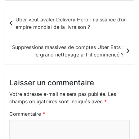
c
a
l
b
a
d
y
a
a
u
h
e
t
e
e
p
d
p
i
Navigation
h
t
a
Uber veut avaler Delivery Hero : naissance d’un
b
s
g
r
c
i
e
l
o
l
r
de
empire mondial de la livraison ?
o
A
r
h
t
o
o
e
l’article
o
p
a
a
M
o
Suppressions massives de comptes Uber Eats :
k
p
m
t
a
k
le grand nettoyage a-t-il commencé ?
i
.
l
c
Laisser un commentaire
o
m
Votre adresse e-mail ne sera pas publiée.
Les
champs obligatoires sont indiqués avec
*
Commentaire
*