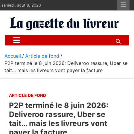
Aller
samedi, août 8, 2026
au
contenu
La gazette du livreur
Pour les livreurs Uber, Deliveroo et les autres
Accueil
Article de fond
P2P terminé le 8 juin 2026: Deliveroo rassure, Uber se
tait… mais les livreurs vont payer la facture
ARTICLE DE FOND
P2P terminé le 8 juin 2026:
Deliveroo rassure, Uber se
tait… mais les livreurs vont
payer la facture