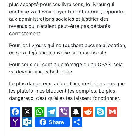
plus accepté pour ces livraisons, le livreur qui
continue va devoir payer l’impôt normal, répondre
aux administrations sociales et justifier des
revenus qui n’étaient peut-être pas déclarés
correctement.
Pour les livreurs qui ne touchent aucune allocation,
ce sera déjà une mauvaise surprise fiscale.
Pour ceux qui sont au chômage ou au CPAS, cela
va devenir une catastrophe.
Le plus dangereux, aujourd’hui, n’est donc pas que
les plateformes bloquent les comptes. Le plus
dangereux, c’est qu’elles les laissent fonctionner.
F
X
W
T
V
S
R
S
G
Share
a
h
e
i
n
e
k
m
Y
O
S